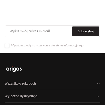
Zapisz się do naszego newslettera
Nie przegap już nigdy żadnych nowinek ze świata Origos.
Subskrybuj
Wyrażam zgodę na przesyłanie biuletynu informacyjnego.
Wszystko o zakupach
Wyłączna dystrybucja