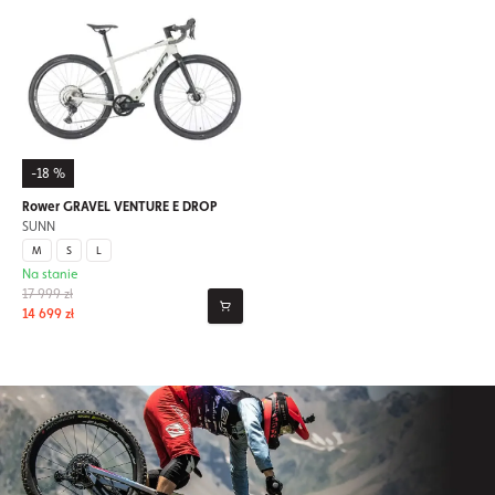
-18 %
Rower GRAVEL VENTURE E DROP
SUNN
M
S
L
Na stanie
17 999 zł
14 699 zł