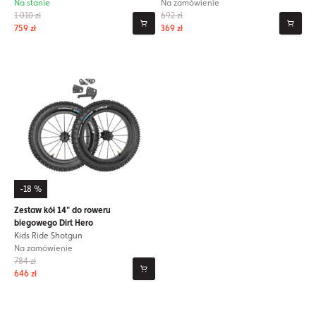
Na stanie
Na zamówienie
1 010 zł
692 zł
759 zł
369 zł
-18 %
Zestaw kół 14" do roweru
biegowego Dirt Hero
Kids Ride Shotgun
Na zamówienie
784 zł
646 zł