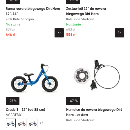
-26 %
-20 %
Rama roweru biegowego Dirt Hero
Zestaw kół 12" do roweru
12"-14"
biegowego Dirt Hero
Kids Ride Shotgun
Kids Ride Shotgun
Na stanie
Na stanie
877 zł
692 zł
646 zł
554 zł
-25 %
-47 %
Grade 1 - 12" (od 85 cm)
Hamulce do roweru biegowego Dirt
ACADEMY
Hero - zestaw
Kids Ride Shotgun
+3