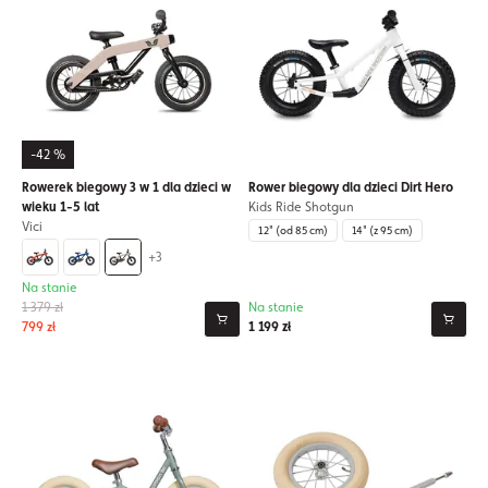
-42 %
Rowerek biegowy 3 w 1 dla dzieci w
Rower biegowy dla dzieci Dirt Hero
wieku 1-5 lat
Kids Ride Shotgun
Vici
12" (od 85 cm)
14" (z 95 cm)
+3
Na stanie
1 379 zł
Na stanie
799 zł
1 199 zł