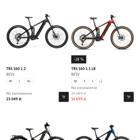
-28 %
TRS 160 1.2
TRS 160 1.1 LR
BESV
BESV
+1
M
L
XL
M
S
L
Na zamówienie
Na zamówienie
20 289 zł
23 049 zł
14 699 zł