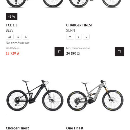
-1 %
TCE 1.3
CHARGER FINEST
BESV
SUNN
M
S
L
M
S
L
Na zamówienie
18 899 zł
Na zamówienie
18 729 zł
24 190 zł
Charger Finest
One Finest