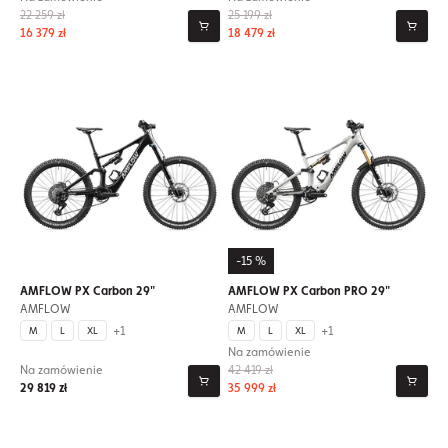
22 259 zł
25 199 zł
16 379 zł
18 479 zł
-15 %
AMFLOW PX Carbon 29"
AMFLOW PX Carbon PRO 29"
AMFLOW
AMFLOW
+1
+1
M
L
XL
M
L
XL
Na zamówienie
Na zamówienie
42 419 zł
29 819 zł
35 999 zł