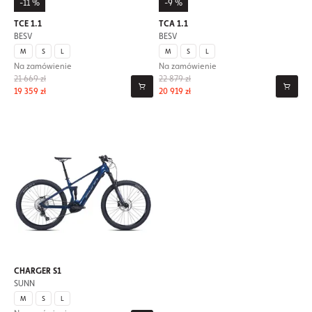
-11 %
-9 %
TCE 1.1
TCA 1.1
BESV
BESV
M
S
L
M
S
L
Na zamówienie
Na zamówienie
21 669 zł
22 879 zł
19 359 zł
20 919 zł
CHARGER S1
SUNN
M
S
L