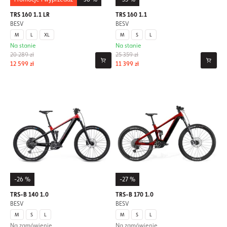
TRS 160 1.1 LR
TRS 160 1.1
BESV
BESV
M
L
XL
M
S
L
Na stanie
Na stanie
20 289 zł
25 359 zł
12 599 zł
11 399 zł
-26 %
-27 %
TRS-B 140 1.0
TRS-B 170 1.0
BESV
BESV
M
S
L
M
S
L
Na zamówienie
Na zamówienie