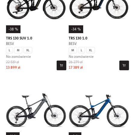
-38 %
-34 %
TRS 130 SUV 1.0
TRS 130 1.0
BESV
BESV
L
M
XL
M
L
XL
Na zamówienie
Na zamówienie
22 519 zł
26 279 zł
13 899 zł
17 389 zł