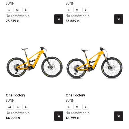
SUNN
SUNN
S
M
L
S
M
L
Na zamówienie
Na zamówienie
25 819 zł
36 889 zł
One Factory
One Factory
SUNN
SUNN
M
S
L
S
M
L
Na zamówienie
Na zamówienie
44 990 zł
43 799 zł