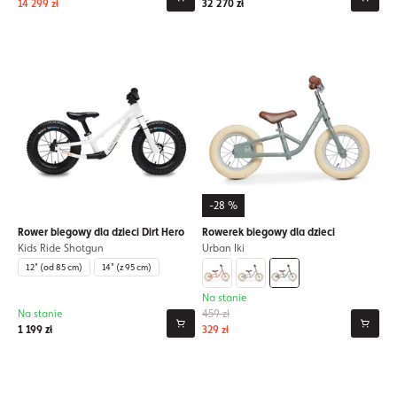
14 299 zł
32 270 zł
-28 %
Rower biegowy dla dzieci Dirt Hero
Rowerek biegowy dla dzieci
Kids Ride Shotgun
Urban Iki
12" (od 85 cm)
14" (z 95 cm)
Na stanie
Na stanie
459 zł
1 199 zł
329 zł