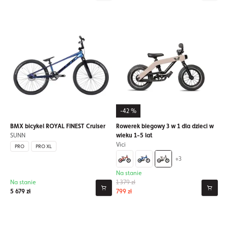
-42 %
BMX bicykel ROYAL FINEST Cruiser
Rowerek biegowy 3 w 1 dla dzieci w
SUNN
wieku 1-5 lat
Vici
PRO
PRO XL
+3
Na stanie
Na stanie
1 379 zł
5 679 zł
799 zł