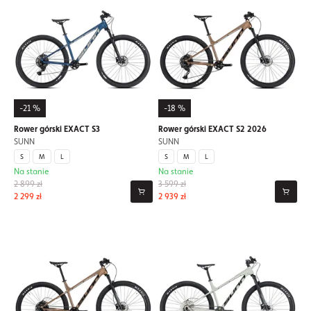
-21 %
-18 %
Rower górski EXACT S3
Rower górski EXACT S2 2026
SUNN
SUNN
S
M
L
S
M
L
Na stanie
Na stanie
2 899 zł
3 599 zł
2 299 zł
2 939 zł