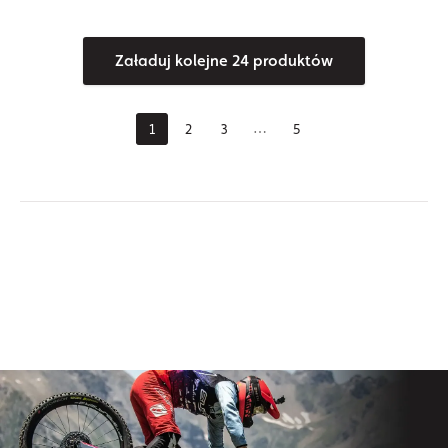
Załaduj kolejne 24 produktów
1
2
3
5
⋯