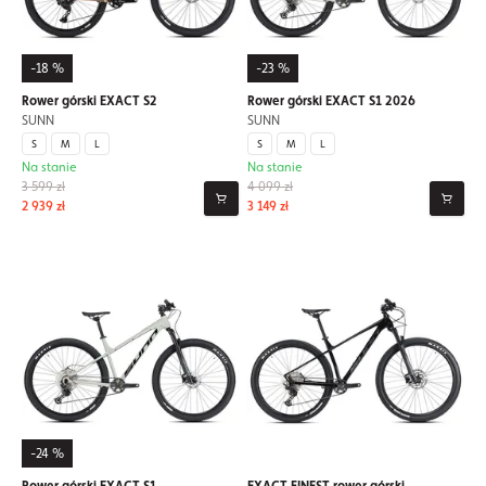
-18 %
-23 %
Rower górski EXACT S2
Rower górski EXACT S1 2026
SUNN
SUNN
S
M
L
S
M
L
Na stanie
Na stanie
3 599 zł
4 099 zł
2 939 zł
3 149 zł
-24 %