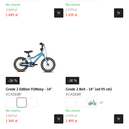
Na stanie
Na stanie
2 169 zł
1 979 zł
1 689 zł
1 619 zł
-26 %
-24 %
Grade 2 Edition FUNtasy - 14"
Grade 2 Belt - 14" (od 95 cm)
ACADEMY
ACADEMY
+3
Na stanie
Na stanie
1 839 zł
1 979 zł
1 369 zł
1 499 zł