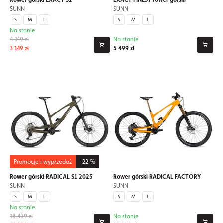
Rower górski EXACT S1
EXACT FINEST rower górski
SUNN
SUNN
S
M
L
S
M
L
Na stanie
4 149 zł
Na stanie
3 149 zł
5 499 zł
Promocje i wyprzedaż
-22 %
Rower górski RADICAL S1 2025
Rower górski RADICAL FACTORY
SUNN
SUNN
S
M
L
S
M
L
Na stanie
18 439 zł
Na stanie