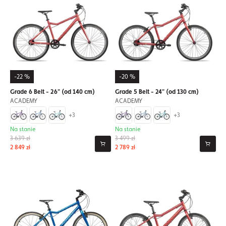
-22 %
-20 %
Grade 6 Belt - 26" (od 140 cm)
Grade 5 Belt - 24" (od 130 cm)
ACADEMY
ACADEMY
+3
+3
Na stanie
Na stanie
3 639 zł
3 499 zł
2 849 zł
2 789 zł