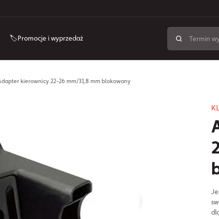
🏷️Promocje i wyprzedaż
dapter kierownicy 22-26 mm/31,8 mm blokowany
KL
Je
sw
dl