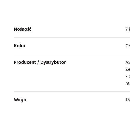
Nośność
7 
Kolor
C
Producent / Dystrybutor
AS
Ze
- 
ht
Waga
15