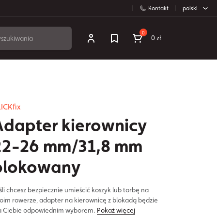
Kontakt
polski
0
0 zł
ICKfix
Adapter kierownicy
22-26 mm/31,8 mm
blokowany
śli chcesz bezpiecznie umieścić koszyk lub torbę na
oim rowerze, adapter na kierownicę z blokadą będzie
a Ciebie odpowiednim wyborem.
Pokaż więcej