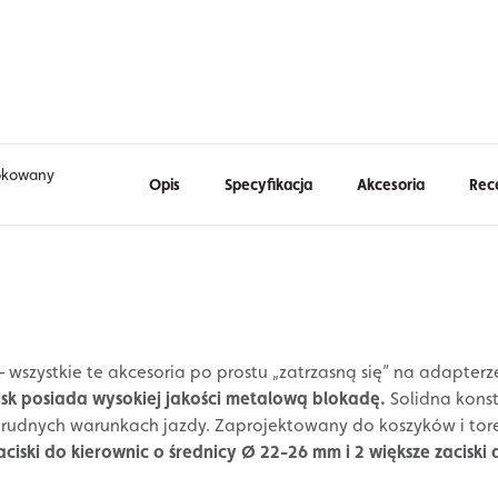
lokowany
Opis
Specyfikacja
Akcesoria
Rec
 wszystkie te akcesoria po prostu „zatrzasną się” na adapterz
sk posiada wysokiej jakości metalową blokadę.
Solidna kons
rudnych warunkach jazdy. Zaprojektowany do koszyków i tore
iski do kierownic o średnicy Ø 22-26 mm i 2 większe zaciski 