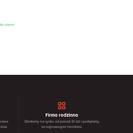
Na stanie
Firma rodzinna
ństwo
Działamy na rynku od ponad 10 lat i podążamy
ntów
za najnowszymi trendami.