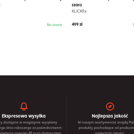
x
szara
KLICKfix
499 zł
Na stanie
Ekspresowa wysyłka
Najlepsza jakość
y dostępne w magazynie wysyłamy
W naszym asortymencie znajdą Pa
ego dnia roboczego za pośrednictwem
produkty pochodzące od produce
mówienia powyżej 49 euro dostarczane
najwyższej jakości.