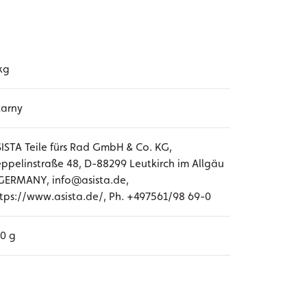
kg
zarny
ISTA Teile fürs Rad GmbH & Co. KG,
ppelinstraße 48, D-88299 Leutkirch im Allgäu
GERMANY, info@asista.de,
tps://www.asista.de/, Ph. +497561/98 69-0
0 g