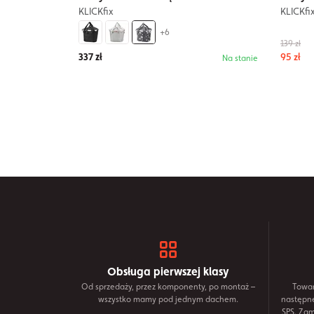
KLICKfix
KLICKfi
+6
139 zł
337 zł
95 zł
Na stanie
Obsługa pierwszej klasy
Od sprzedaży, przez komponenty, po montaż –
Towar
wszystko mamy pod jednym dachem.
następn
SPS. Za