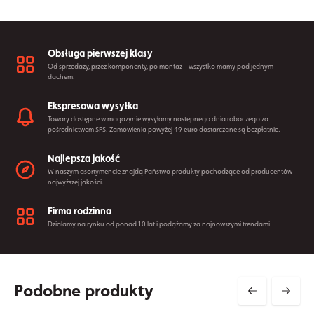
Obsługa pierwszej klasy
Od sprzedaży, przez komponenty, po montaż – wszystko mamy pod jednym
dachem.
Ekspresowa wysyłka
Towary dostępne w magazynie wysyłamy następnego dnia roboczego za
pośrednictwem SPS. Zamówienia powyżej 49 euro dostarczane są bezpłatnie.
Najlepsza jakość
W naszym asortymencie znajdą Państwo produkty pochodzące od producentów
najwyższej jakości.
Firma rodzinna
Działamy na rynku od ponad 10 lat i podążamy za najnowszymi trendami.
Podobne produkty